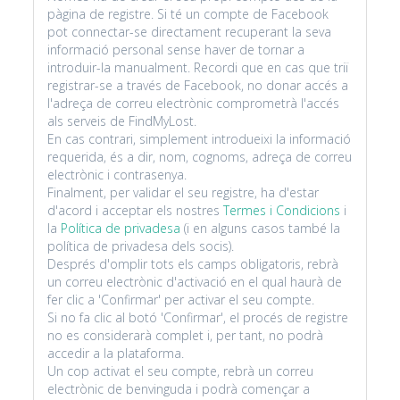
pàgina de registre. Si té un compte de Facebook
pot connectar-se directament recuperant la seva
informació personal sense haver de tornar a
introduir-la manualment. Recordi que en cas que triï
registrar-se a través de Facebook, no donar accés a
l'adreça de correu electrònic comprometrà l'accés
als serveis de FindMyLost.
En cas contrari, simplement introdueixi la informació
requerida, és a dir, nom, cognoms, adreça de correu
electrònic i contrasenya.
Finalment, per validar el seu registre, ha d'estar
d'acord i acceptar els nostres
Termes i Condicions
i
la
Política de privadesa
(i en alguns casos també la
política de privadesa dels socis).
Després d'omplir tots els camps obligatoris, rebrà
un correu electrònic d'activació en el qual haurà de
fer clic a 'Confirmar' per activar el seu compte.
Si no fa clic al botó 'Confirmar', el procés de registre
no es considerarà complet i, per tant, no podrà
accedir a la plataforma.
Un cop activat el seu compte, rebrà un correu
electrònic de benvinguda i podrà començar a