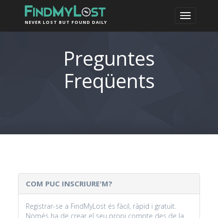
NEVER LOST BUT FOUND DAILY
Preguntes
Freqüents
COM PUC INSCRIURE'M?
Registrar-se a FindMyLost és fàcil, ràpid i gratuït.
Només ha de crear el seu propi compte des de la