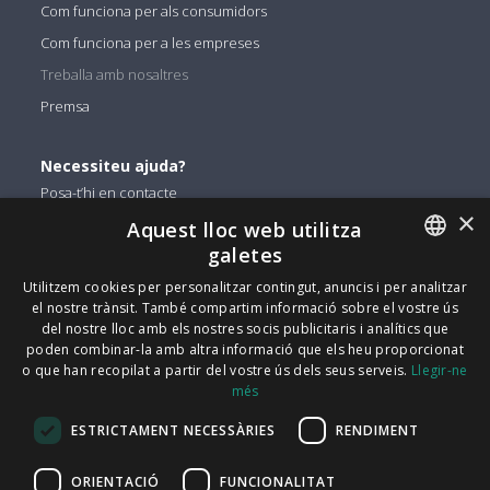
Com funciona per als consumidors
Com funciona per a les empreses
Treballa amb nosaltres
Premsa
Necessiteu ajuda?
Posa-t’hi en contacte
×
Aquest lloc web utilitza
Podeu trobar-nos a
galetes
Facebook
ENGLISH
Utilitzem cookies per personalitzar contingut, anuncis i per analitzar
el nostre trànsit. També compartim informació sobre el vostre ús
Twitter
ITALIAN
del nostre lloc amb els nostres socis publicitaris i analítics que
Linkedin
poden combinar-la amb altra informació que els heu proporcionat
CATALAN
o que han recopilat a partir del vostre ús dels seus serveis.
Llegir-ne
Instagram
més
SPANISH
Youtube
ESTRICTAMENT NECESSÀRIES
RENDIMENT
PORTUGUESE
FindMyLost Sr.l © 2026 | Tots els drets reservats |
ORIENTACIÓ
FUNCIONALITAT