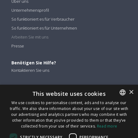
Über uns
Unternehmensprofil
So funktioniert es für Verbraucher
So funktioniert es für Unternehmen
Arbeiten Sie mit uns
Presse
Benötigen Sie Hilfe?
Kontaktieren Sie uns
Sie finden uns auf
×
This website uses cookies
Facebook
We use cookies to personalise content, ads and to analyse our
Twitter
traffic. We also share information about your use of our site with
ENGLISH
Linkedin
our advertising and analytics partners who may combine it with
ITALIAN
other information that you’ve provided to them or that they’ve
Instagram
collected from your use of their services.
Read more
CATALAN
Youtube
STRICTLY NECESSARY
PERFORMANCE