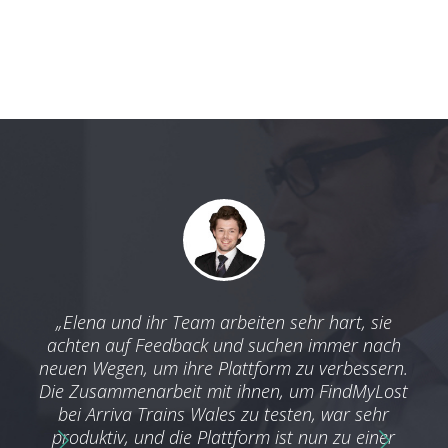
nd
„Elena und ihr Team arbeiten sehr hart, sie
„Wir
n:
achten auf Feedback und suchen immer nach
vom
ir
neuen Wegen, um ihre Plattform zu verbessern.
nd
Die Zusammenarbeit mit ihnen, um FindMyLost
aus
iel.
bei Arriva Trains Wales zu testen, war sehr
nü
en
produktiv, und die Plattform ist nun zu einer