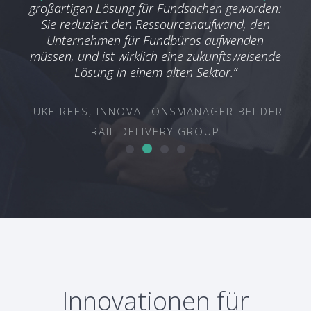
eten,
großartigen Lösung für Fundsachen geworden:
sehr
Sie reduziert den Ressourcenaufwand, den
Unternehmen für Fundbüros aufwenden
TE
müssen, und ist wirklich eine zukunftsweisende
Lösung in einem alten Sektor.“
ON &
VERY
LUKE REES, INNOVATIONSMANAGER BEI DER
RAIL DELIVERY GROUP
Innovationen für