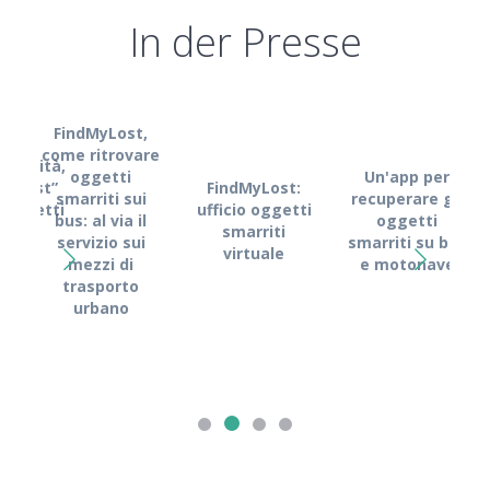
In der Presse
FindMyLost,
come ritrovare
obilità,
oggetti
Un'app per
FindMyLost:
MyLost”
smarriti sui
recuperare gli
Fin
ufficio oggetti
i oggetti
bus: al via il
oggetti
Kyma
smarriti
rriti
servizio sui
smarriti su bus
l
virtuale
mezzi di
e motonave
s
trasporto
dig
urbano
recu
o
s