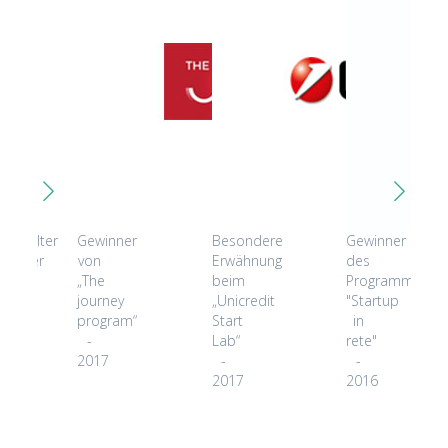
gewählter
Gewinner
Besondere
Gewinner
lnehmer
von
Erwähnung
des
„The
beim
Programms
ket
journey
„Unicredit
"Startup
covery
program“
Start
in
r
-
Lab“
rete"
2017
-
-
8
2017
2016