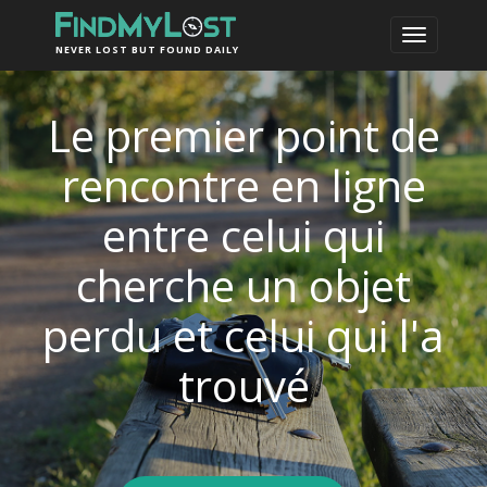
NEVER LOST BUT FOUND DAILY
Le premier point de
rencontre en ligne
entre celui qui
cherche un objet
perdu et celui qui l'a
trouvé