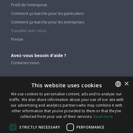
Profil de l'entreprise
Comment ça marche pour les particuliers
Comment ça marche pour les entreprises
Travailler avec nous
Presse
Avez-vous besoin d'aide ?
Contactez-nous
Vous pouvez nous trouver sur
×
This website uses cookies
Facebook
We use cookies to personalise content, ads and to analyse our
Twitter
traffic. We also share information about your use of our site with
ENGLISH
Linkedin
our advertising and analytics partners who may combine it with
ITALIAN
other information that you’ve provided to them or that they’ve
Instagram
collected from your use of their services.
Read more
CATALAN
Youtube
STRICTLY NECESSARY
PERFORMANCE
SPANISH