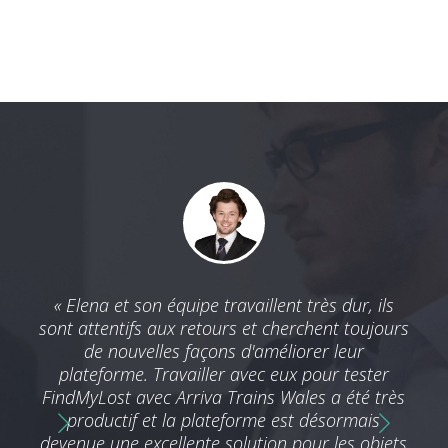
lier
« Elena et son équipe travaillent très dur, ils
« 
 et
sont attentifs aux retours et cherchent toujours
pro
us
de nouvelles façons d'améliorer leur
EX
ns à
plateforme. Travailler avec eux pour tester
ser
iness
FindMyLost avec Arriva Trains Wales a été très
r une
productif et la plateforme est désormais
 de
devenue une excellente solution pour les objets