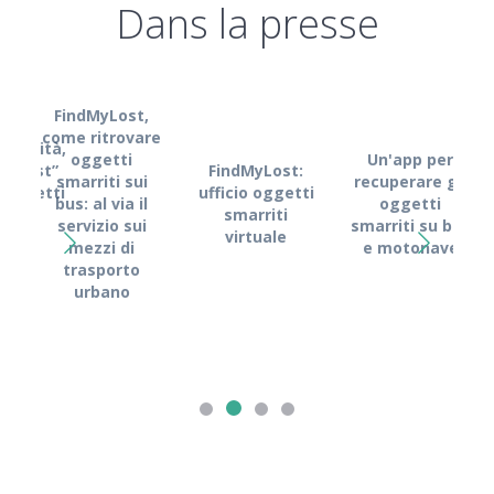
Dans la presse
FindMyLost,
come ritrovare
obilità,
oggetti
Un'app per
FindMyLost:
MyLost”
smarriti sui
recuperare gli
Fin
ufficio oggetti
i oggetti
bus: al via il
oggetti
Kyma
smarriti
rriti
servizio sui
smarriti su bus
l
virtuale
mezzi di
e motonave
s
trasporto
dig
urbano
recu
o
s