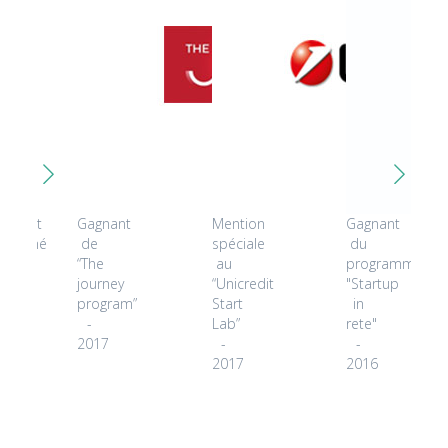
icipant
Gagnant
Mention
Gagnant
ctionné
de
spéciale
du
r
“The
au
programme
journey
“Unicredit
"Startup
ket
program”
Start
in
covery
-
Lab”
rete"
r
2017
-
-
2017
2016
8