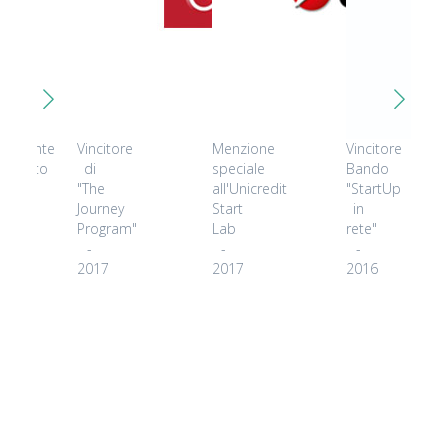
tecipante
Vincitore
Menzione
Vincitore
ezionato
di
speciale
Bando
"The
all'Unicredit
"StartUp
ket
Journey
Start
in
covery
Program"
Lab
rete"
r
-
-
-
2017
2017
2016
8