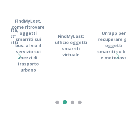
FindMyLost,
come ritrovare
obilità,
oggetti
Un'app per
FindMyLost:
MyLost”
smarriti sui
recuperare gli
Fin
ufficio oggetti
i oggetti
bus: al via il
oggetti
Kyma
smarriti
rriti
servizio sui
smarriti su bus
l
virtuale
mezzi di
e motonave
s
trasporto
dig
urbano
recu
o
s