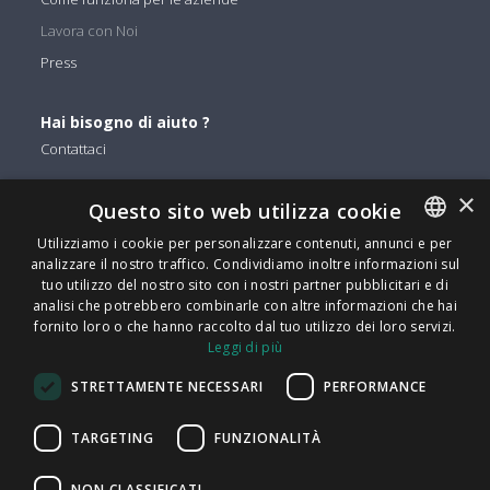
Lavora con Noi
Press
Hai bisogno di aiuto ?
Contattaci
×
Questo sito web utilizza cookie
Puoi trovarci su
Facebook
Utilizziamo i cookie per personalizzare contenuti, annunci e per
analizzare il nostro traffico. Condividiamo inoltre informazioni sul
ENGLISH
Twitter
tuo utilizzo del nostro sito con i nostri partner pubblicitari e di
Linkedin
ITALIAN
analisi che potrebbero combinarle con altre informazioni che hai
fornito loro o che hanno raccolto dal tuo utilizzo dei loro servizi.
Instagram
CATALAN
Leggi di più
Youtube
SPANISH
STRETTAMENTE NECESSARI
PERFORMANCE
PORTUGUESE
FindMyLost S.r.l © 2026 | Tutti i diritti sono riservati | P.IVA
TARGETING
FUNZIONALITÀ
09405890964 | Via Arena 25 - 20123 Milano | info@findmylost.it
NON CLASSIFICATI