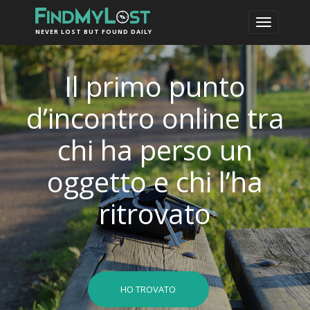
NEVER LOST BUT FOUND DAILY
Il primo punto
d’incontro online tra
chi ha perso un
oggetto e chi l’ha
ritrovato
HO TROVATO