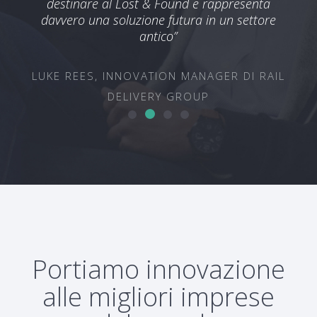
destinare al Lost & Found e rappresenta
TEC
davvero una soluzione futura in un settore
antico”
ON &
OUP
LUKE REES, INNOVATION MANAGER DI RAIL
DELIVERY GROUP
Portiamo innovazione
alle migliori imprese