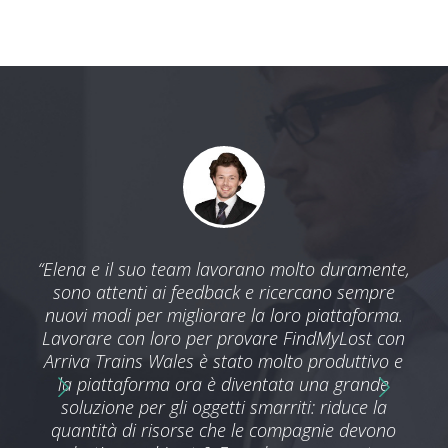
 con
“Elena e il suo team lavorano molto duramente,
 una
sono attenti ai feedback e ricercano sempre
prom
mo,
nuovi modi per migliorare la loro piattaforma.
E
ra.
Lavorare con loro per provare FindMyLost con
off
ca il
Arriva Trains Wales è stato molto produttivo e
trov
re la
la piattaforma ora è diventata una grande
ce e
soluzione per gli oggetti smarriti: riduce la
lice
quantità di risorse che le compagnie devono