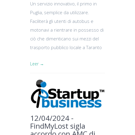
Un servizio innovativo, il primo in
Puglia, semplice da utilizzare.
Faciliterà gli utenti di autobus e
motonavi a rientrare in possesso di
ciò che dimenticano sui mezzi del
trasporto pubblico locale a Taranto
Leer →
12/04/2024 -
FindMyLost sigla
accordo con AMC di