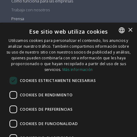
Cómo funciona para las empresas
Trabaja con nosotros
Prensa
×
Ese sitio web utiliza cookies
¿Necesita ayuda?
Utilizamos cookies para personalizar el contenido, los anuncios y
Contáctenos
analizar nuestro tráfico. También compartimos información sobre
ENGLISH
su uso de nuestro sitio con nuestros socios de publicidad y análisis,
ITALIAN
quienes pueden combinarla con otra información que les haya
Puede encontrarnos en
proporcionado o que hayan recopilado a partir del uso de sus
Facebook
CATALAN
servicios.
Más información
Twitter
SPANISH
COOKIES ESTRICTAMENTE NECESARIAS
Linkedin
PORTUGUESE
Instagram
COOKIES DE RENDIMIENTO
Youtube
COOKIES DE PREFERENCIAS
FindMyLost S.r.l © 2026 | Todos los derechos reservados |
COOKIES DE FUNCIONALIDAD
09405890964 iva | Via Arena 25 - 20123 Milán |