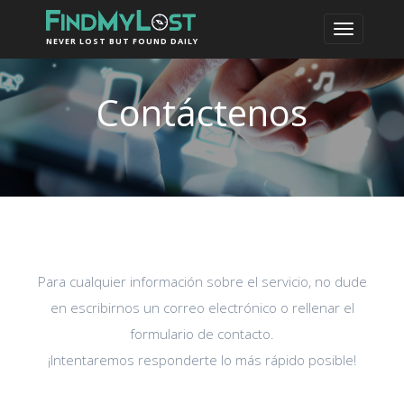
NEVER LOST BUT FOUND DAILY
Contáctenos
Para cualquier información sobre el servicio, no dude
en escribirnos un correo electrónico o rellenar el
formulario de contacto.
¡Intentaremos responderte lo más rápido posible!