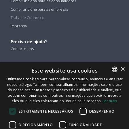
Como funciona para os consumidores
Como funciona para as empresas
Trabalhe Connosco
Imprensa
Precisa de ajuda?
Contacte-nos
Encontre-nos em
×
Este website usa cookies
Facebook
Utilizamos cookies para personalizar conteúdo, anúncios e analisar
Twitter
nosso tráfego. Também compartilhamos informações sobre o uso
ENGLISH
Linkedin
do nosso site com nossos parceiros de publicidade e análise, que
ITALIAN
podem combiná-las com outras informações que você forneceu a
Instagram
eles ou que eles coletaram do uso de seus serviços.
Ler mais
CATALAN
Youtube
ESTRITAMENTE NECESSÁRIOS
DESEMPENHO
SPANISH
FindMyLost S.r.l © 2026 | Todos os direitos reservados | IVA
PORTUGUESE
DIRECIONAMENTO
FUNCIONALIDADE