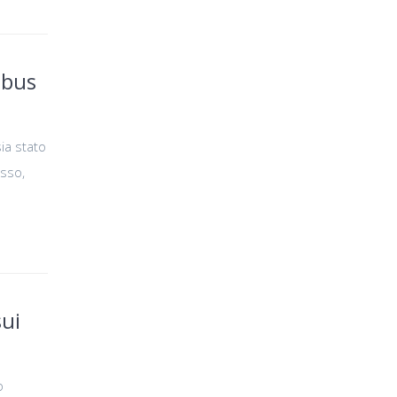
 bus
ia stato
esso,
sui
o