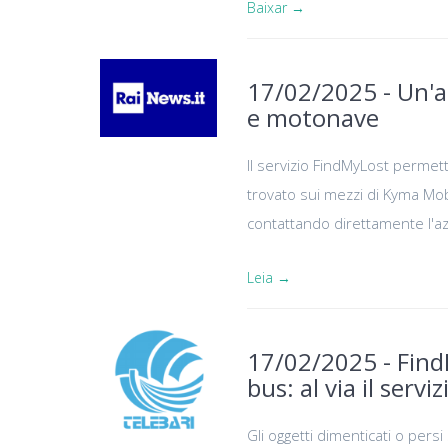
Baixar →
17/02/2025 - Un'ap
e motonave
Il servizio FindMyLost permett
trovato sui mezzi di Kyma Mobi
contattando direttamente l'a
Leia →
17/02/2025 - Find
bus: al via il serv
Gli oggetti dimenticati o pers