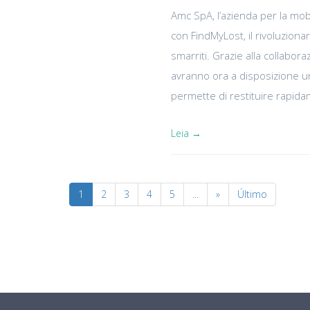
Amc SpA, l’azienda per la mobi
con FindMyLost, il rivoluziona
smarriti. Grazie alla collabor
avranno ora a disposizione una
permette di restituire rapidame
Leia →
1
2
3
4
5
...
»
Último