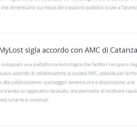
ò che dimenticano sui mezzi del trasporto pubblico locale a Tarant
MyLost sigla accordo con AMC di Catanz
sviluppato una piattaforma tecnologica che facilita il recupero deg
 nuovo accordo di collaborazione la società AMC, azienda per la mob
ie alla collaborazione i passeggeri avranno ora a disposizione una
ile tramite un applicativo dedicato, che permette di restituire rap
getti smarriti e rinvenuti.