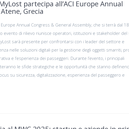
MyLost partecipa all’ACI Europe Annual
Atene, Grecia
I Europe Annual Congress & General Assembly, che si terrà dal 18
evento di rilievo riunisce operatori, istituzioni e stakeholder del
Lost sarà presente per confrontarsi con i leader del settore e
za nelle soluzioni digitali per la gestione degli oggetti smarriti, p
rativa e l’esperienza dei passeggeri. Durante l’evento, i principali
uteranno le sfide strategiche e le opportunità che stanno definend
focus su sicurezza, digitalizzazione, esperienza del passeggero e
lia al MWC 2025: startup e aziende in pr