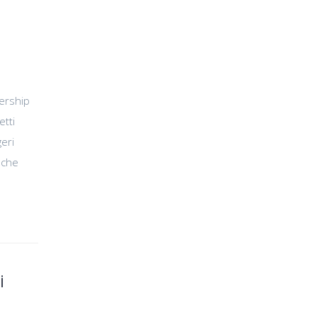
nership
etti
geri
 che
i