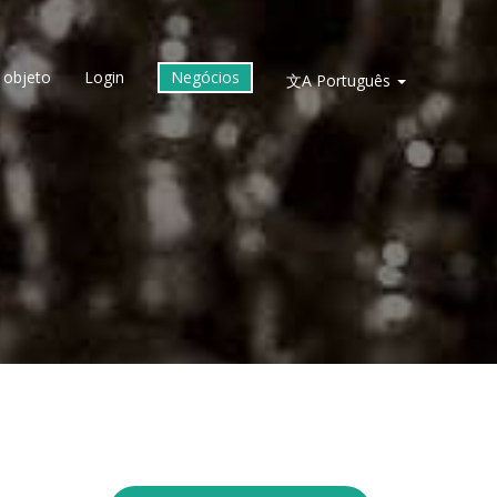
 objeto
Login
Negócios
文A
Português